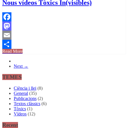
Nous vídeos Tòxics In(visibles)
Facebook
Mastodon
Email
Read More
Comparteix
Next →
TEMES
Ciència i llei
(8)
General
(35)
Publicacions
(2)
Textos clàssics
(6)
Tòxics
(1)
Vídeos
(12)
Recent