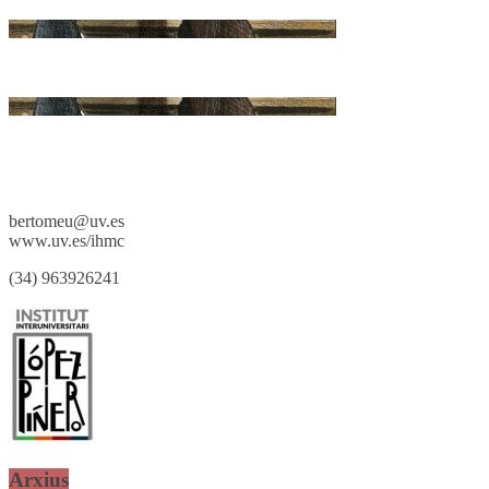
bertomeu@uv.es
www.uv.es/ihmc
(34) 963926241
Arxius