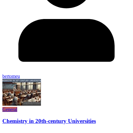
bertomeu
General
Chemistry in 20th-century Universities