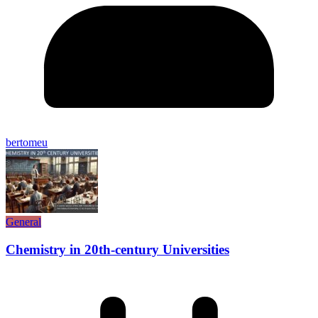
bertomeu
General
Chemistry in 20th-century Universities