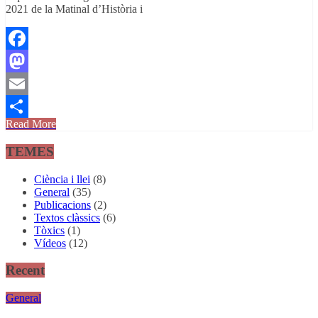
2021 de la Matinal d’Història i
Facebook
Mastodon
Email
Read More
Comparteix
TEMES
Ciència i llei
(8)
General
(35)
Publicacions
(2)
Textos clàssics
(6)
Tòxics
(1)
Vídeos
(12)
Recent
General