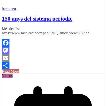
bertomeu
150 anys del sistema periòdic
Més detalls:
https://www.raco.cat/index.php/EduQ/article/view/367322
Facebook
Mastodon
Email
Read More
Comparteix
Vídeos