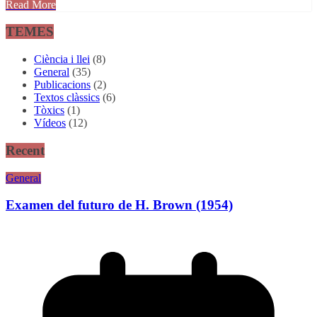
Read More
Comparteix
TEMES
Ciència i llei
(8)
General
(35)
Publicacions
(2)
Textos clàssics
(6)
Tòxics
(1)
Vídeos
(12)
Recent
General
Examen del futuro de H. Brown (1954)