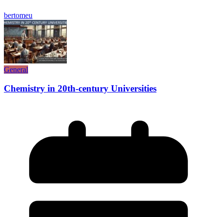
bertomeu
General
Chemistry in 20th-century Universities