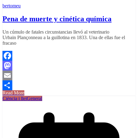
bertomeu
Pena de muerte y cinética química
Un cúmulo de fatales circunstancias llevó al veterinario
Urbain Plançonneau a la guillotina en 1833. Una de ellas fue el
fracaso
Facebook
Mastodon
Email
Read More
Comparteix
Ciència i llei
General