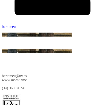
bertomeu
bertomeu@uv.es
www.uv.es/ihmc
(34) 963926241