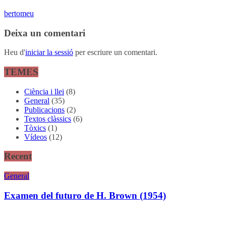
bertomeu
Deixa un comentari
Heu d'
iniciar la sessió
per escriure un comentari.
TEMES
Ciència i llei
(8)
General
(35)
Publicacions
(2)
Textos clàssics
(6)
Tòxics
(1)
Vídeos
(12)
Recent
General
Examen del futuro de H. Brown (1954)