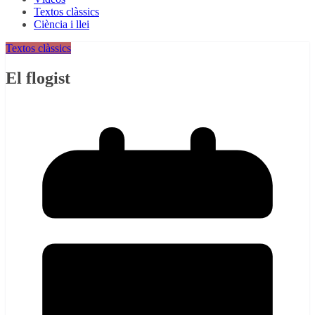
Textos clàssics
Ciència i llei
Textos clàssics
El flogist