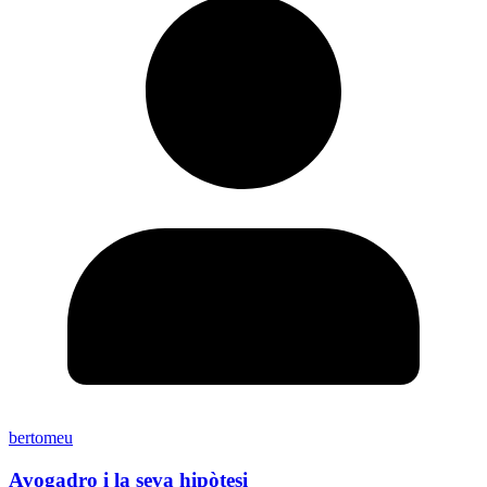
bertomeu
Avogadro i la seva hipòtesi