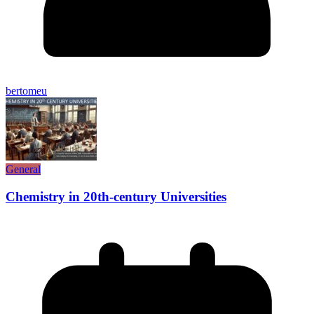
bertomeu
General
Chemistry in 20th-century Universities